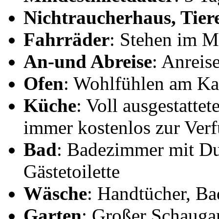
Nichtraucherhaus, Tiere
Fahrräder
: Stehen im M
An-und Abreise
: Anreis
Ofen
: Wohlfühlen am K
Küche
: Voll ausgestatte
immer kostenlos zur Ver
Bad
: Badezimmer mit D
Gästetoilette
Wäsche
: Handtücher, Ba
Garten
: Großer Schaugar